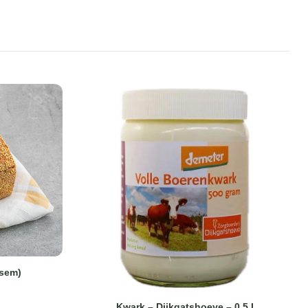
esem)
Kwark – Dijkgatshoeve – 0,5 L