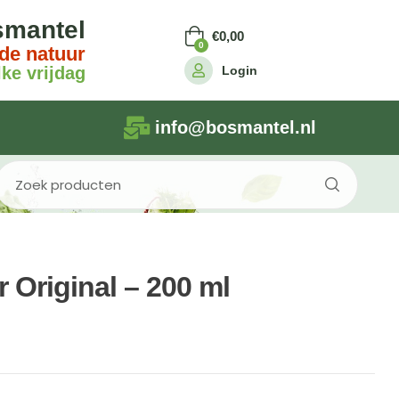
smantel
€
0,00
0
de natuur
Login
ke vrijdag
info@bosmantel.nl
 Original – 200 ml