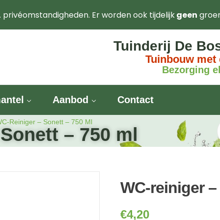
. privéomstandigheden. Er worden ook tijdelijk
geen
groe
Tuinderij De Bo
Tuinbouw met 
Bezorging el
antel
Aanbod
Contact
C-Reiniger – Sonett – 750 Ml
 Sonett – 750 ml
WC-reiniger –
€
4,20