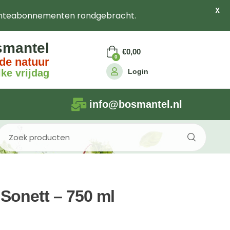
X
nteabonnementen rondgebracht.
smantel
€
0,00
0
de natuur
Login
ke vrijdag
info@bosmantel.nl
 Sonett – 750 ml