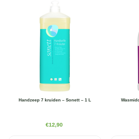
Handzeep 7 kruiden – Sonett – 1 L
Wasmidde
€
12,90