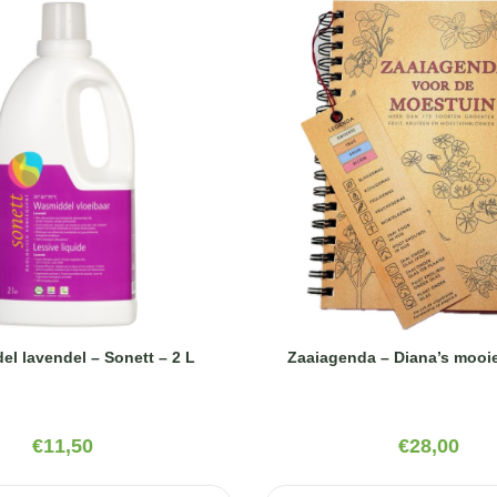
Zaaiagenda – Diana’s mooi
l lavendel – Sonett – 2 L
€
28,00
€
11,50