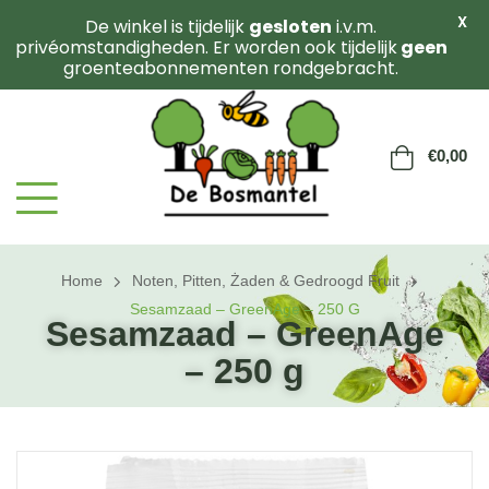
X
De winkel is tijdelijk
gesloten
i.v.m.
privéomstandigheden. Er worden ook tijdelijk
geen
groenteabonnementen rondgebracht.
€
0,00
Home
Noten, Pitten, Żaden & Gedroogd Fruit
Sesamzaad – GreenAge – 250 G
Sesamzaad – GreenAge
– 250 g