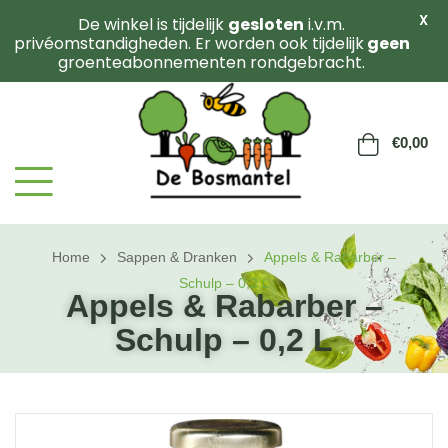
X
De winkel is tijdelijk
gesloten
i.v.m.
privéomstandigheden. Er worden ook tijdelijk
geen
groenteabonnementen rondgebracht.
€
0,00
Home
Sappen & Dranken
Appels & Rabarber –
Schulp – 0,2 L
Appels & Rabarber –
Schulp – 0,2 L