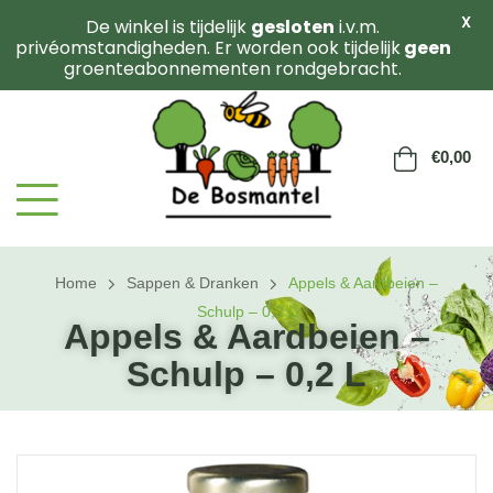
X
De winkel is tijdelijk
gesloten
i.v.m.
privéomstandigheden. Er worden ook tijdelijk
geen
groenteabonnementen rondgebracht.
€
0,00
Home
Sappen & Dranken
Appels & Aardbeien –
Schulp – 0,2 L
Appels & Aardbeien –
Schulp – 0,2 L