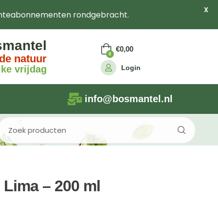
X
nteabonnementen rondgebracht.
smantel
€
0,00
0
de natuur
Login
ke vrijdag
info@bosmantel.nl
– Lima – 200 ml