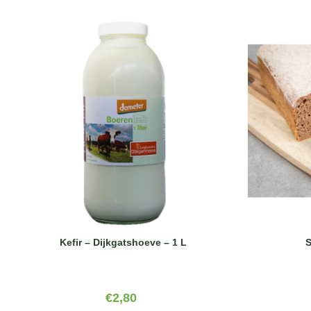
Kefir – Dijkgatshoeve – 1 L
S
€
2,80