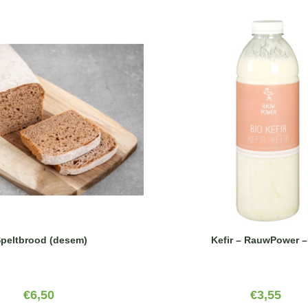
Kefir – RauwPower –
peltbrood (desem)
€
3,55
€
6,50