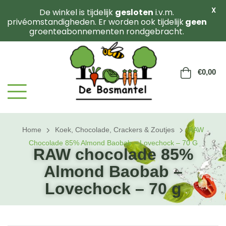
X
De winkel is tijdelijk
gesloten
i.v.m.
privéomstandigheden. Er worden ook tijdelijk
geen
groenteabonnementen rondgebracht.
€
0,00
Home
Koek, Chocolade, Crackers & Zoutjes
RAW
Chocolade 85% Almond Baobab – Lovechock – 70 G
RAW chocolade 85%
Almond Baobab –
Lovechock – 70 g