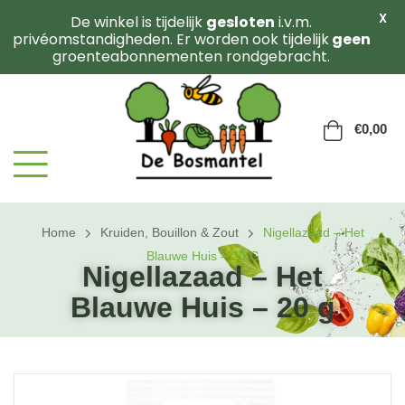
X
De winkel is tijdelijk
gesloten
i.v.m.
privéomstandigheden. Er worden ook tijdelijk
geen
groenteabonnementen rondgebracht.
€
0,00
Home
Kruiden, Bouillon & Zout
Nigellazaad – Het
Blauwe Huis – 20 G
Nigellazaad – Het
Blauwe Huis – 20 g