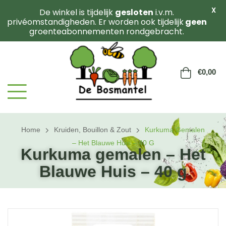
X
De winkel is tijdelijk
gesloten
i.v.m.
privéomstandigheden. Er worden ook tijdelijk
geen
groenteabonnementen rondgebracht.
€
0,00
Home
Kruiden, Bouillon & Zout
Kurkuma Gemalen
– Het Blauwe Huis – 40 G
Kurkuma gemalen – Het
Blauwe Huis – 40 g