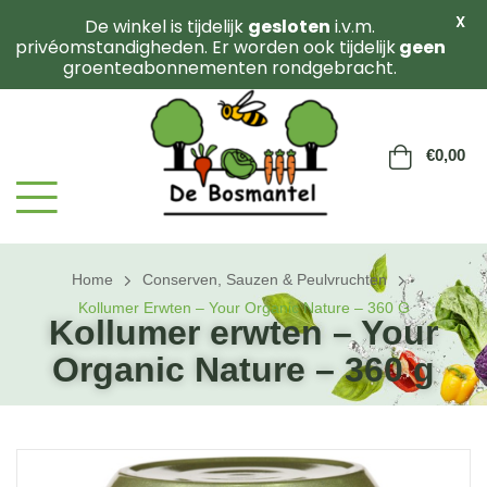
X
De winkel is tijdelijk
gesloten
i.v.m.
privéomstandigheden. Er worden ook tijdelijk
geen
groenteabonnementen rondgebracht.
€
0,00
Home
Conserven, Sauzen & Peulvruchten
Kollumer Erwten – Your Organic Nature – 360 G
Kollumer erwten – Your
Organic Nature – 360 g