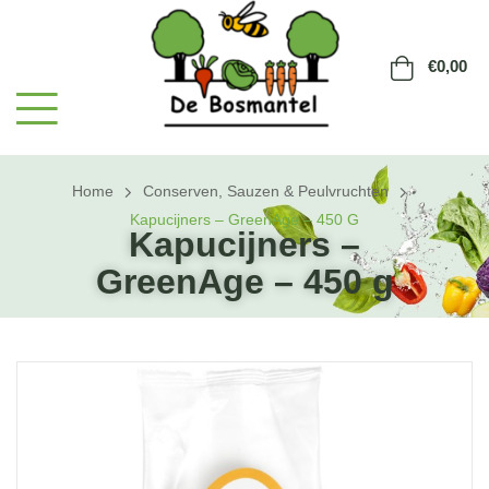
€
0,00
Home
Conserven, Sauzen & Peulvruchten
Kapucijners – GreenAge – 450 G
Kapucijners –
GreenAge – 450 g