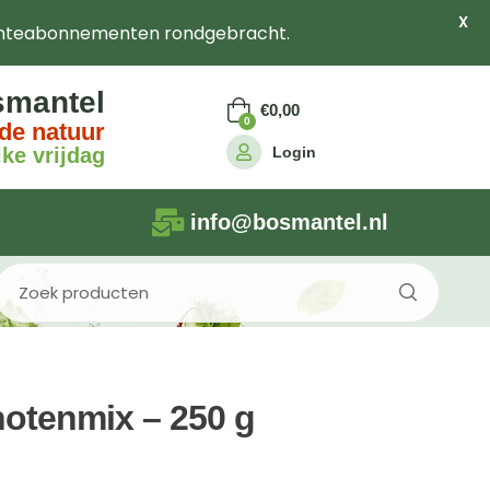
X
nteabonnementen rondgebracht.
smantel
€
0,00
0
de natuur
Login
ke vrijdag
info@bosmantel.nl
otenmix – 250 g