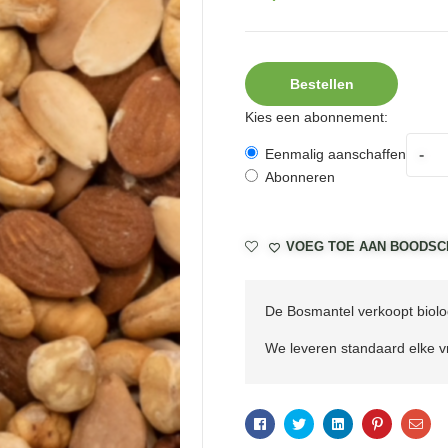
Bestellen
Kies een abonnement:
-
Eenmalig aanschaffen
Abonneren
VOEG TOE AAN BOODSC
De Bosmantel verkoopt biolog
We leveren standaard elke vr
Facebook
Twitter
Linkedin
Pinterest
Ema