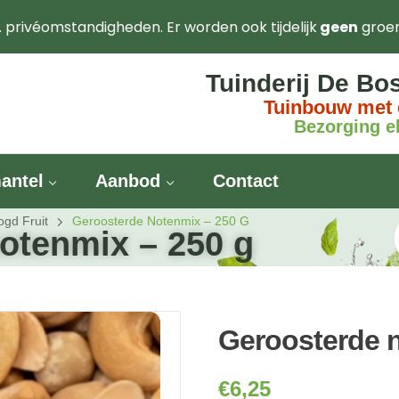
. privéomstandigheden. Er worden ook tijdelijk
geen
groe
Tuinderij De Bo
Tuinbouw met 
Bezorging el
antel
Aanbod
Contact
ogd Fruit
Geroosterde Notenmix – 250 G
otenmix – 250 g
Geroosterde n
€
6,25