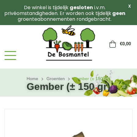
X
De winkel is tijdelijk
gesloten
i.v.m.
privéomstandigheden. Er worden ook tijdelijk
geen
groenteabonnementen rondgebracht.
€
0,00
Home
Groenten
Gember (± 150 Gr)
Gember (± 150 gr)