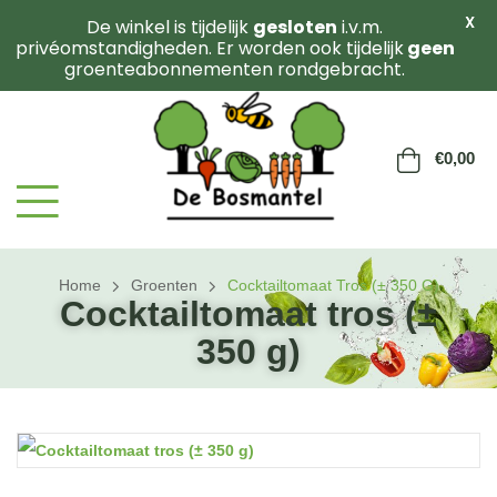
X
De winkel is tijdelijk
gesloten
i.v.m.
privéomstandigheden. Er worden ook tijdelijk
geen
groenteabonnementen rondgebracht.
€
0,00
Home
Groenten
Cocktailtomaat Tros (± 350 G)
Cocktailtomaat tros (±
350 g)