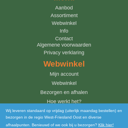
Aanbod
Assortiment
Webwinkel
Info
Contact
Algemene voorwaarden
Privacy verklaring
Webwinkel
Mijn account
Webwinkel
Bezorgen en afhalen
Hoe werkt het?
Winkelwagen
Wij leveren standaard op vrijdag (uiterlijk maandag bestellen) en
bezorgen in de regio West-Friesland Oost en diverse
afhaalpunten. Benieuwd of we ook bij u bezorgen?
Klik hier!