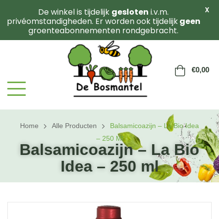
X
De winkel is tijdelijk
gesloten
i.v.m.
privéomstandigheden. Er worden ook tijdelijk
geen
groenteabonnementen rondgebracht.
€
0,00
Home
Alle Producten
Balsamicoazijn – La Bio Idea
– 250 Ml
Balsamicoazijn – La Bio
Idea – 250 ml