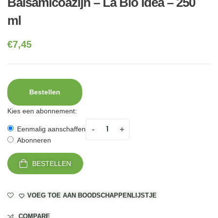
Balsamicoazijn – La Bio Idea – 250
ml
€
7,45
Bestellen
Kies een abonnement:
-
+
Eenmalig aanschaffen
Abonneren
BESTELLEN
VOEG TOE AAN BOODSCHAPPENLIJSTJE
COMPARE