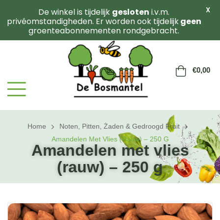
X
De winkel is tijdelijk
gesloten
i.v.m.
privéomstandigheden. Er worden ook tijdelijk
geen
groenteabonnementen rondgebracht.
€
0,00
Home
Noten, Pitten, Żaden & Gedroogd Fruit
Amandelen Met Vlies (rauw) – 250 G
Amandelen met vlies
(rauw) – 250 g