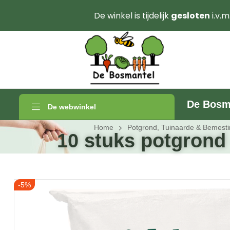
De winkel is tijdelijk
gesloten
i.v.m
De Bosm
De webwinkel
Home
Potgrond, Tuinaarde & Bemest
10 stuks potgrond 
-5%