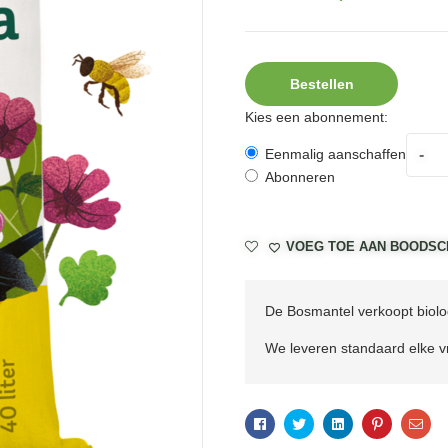
Bestellen
Kies een abonnement:
-
Eenmalig aanschaffen
Abonneren
VOEG TOE AAN BOODSC
De Bosmantel verkoopt biolog
We leveren standaard elke vr
Facebook
Twitter
Linkedin
Pinterest
Ema