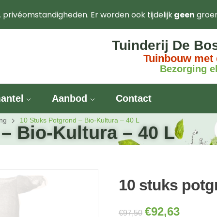
. privéomstandigheden. Er worden ook tijdelijk
geen
groe
Tuinderij De Bo
Tuinbouw met 
Bezorging el
antel
Aanbod
Contact
ing
10 Stuks Potgrond – Bio-Kultura – 40 L
– Bio-Kultura – 40 L
10 stuks potg
€
92,63
€
97,50