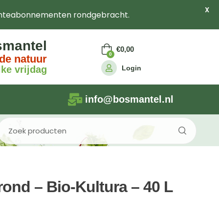
X
nteabonnementen rondgebracht.
smantel
€
0,00
0
de natuur
Login
ke vrijdag
info@bosmantel.nl
rond – Bio-Kultura – 40 L