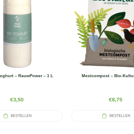
oghurt – RauwPower – 1 L
Mestcompost – Bio-Kultur
€
3,50
€
8,75
BESTELLEN
BESTELLEN