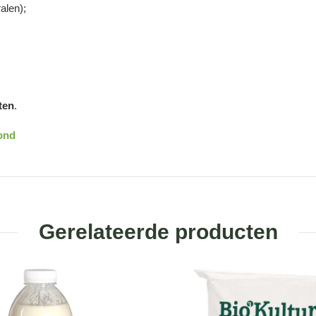
alen);
ten
.
rond
Gerelateerde producten