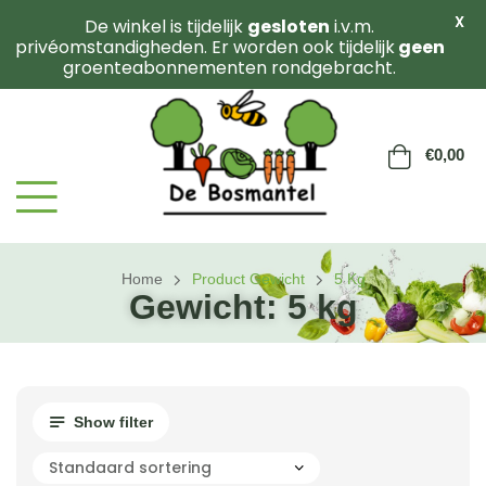
X
De winkel is tijdelijk
gesloten
i.v.m.
privéomstandigheden. Er worden ook tijdelijk
geen
groenteabonnementen rondgebracht.
€
0,00
Home
Product Gewicht
5 Kg
Gewicht:
5 kg
Show filter