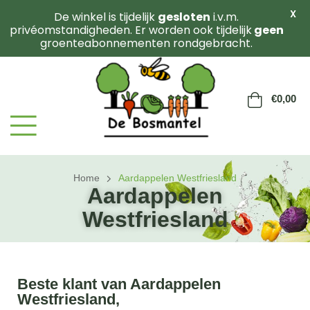
X
De winkel is tijdelijk
gesloten
i.v.m.
privéomstandigheden. Er worden ook tijdelijk
geen
groenteabonnementen rondgebracht.
€
0,00
Home
Aardappelen Westfriesland
Aardappelen
Westfriesland
Beste klant van Aardappelen
Westfriesland,