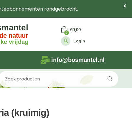
X
nteabonnementen rondgebracht.
smantel
€
0,00
0
de natuur
Login
ke vrijdag
info@bosmantel.nl
ia (kruimig)