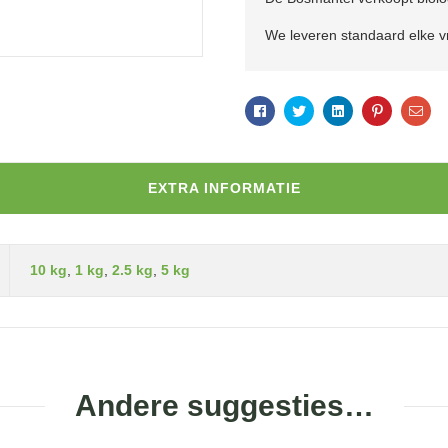
We leveren standaard elke vr
Facebook
Twitter
Linkedin
Pinterest
Ema
EXTRA INFORMATIE
10 kg
,
1 kg
,
2.5 kg
,
5 kg
Andere suggesties…