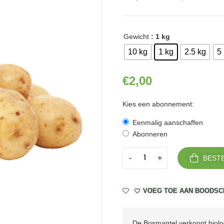
Gewicht
: 1 kg
10 kg
1 kg
2.5 kg
5
€
2,00
Kies een abonnement:
Eenmalig aanschaffen
Abonneren
-
+
BEST
VOEG TOE AAN BOODSC
De Bosmantel verkoopt biolog