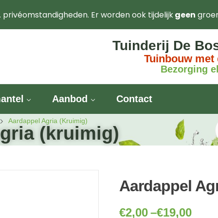
. privéomstandigheden. Er worden ook tijdelijk
geen
groe
Tuinderij De Bo
Tuinbouw met 
Bezorging el
antel
Aanbod
Contact
Aardappel Agria (kruimig)
gria (kruimig)
Aardappel Agr
€
2,00
–
€
19,00